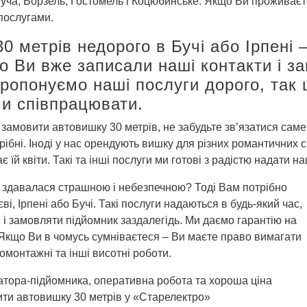
 Буча, Ворзель, Гостомель і Коцюбинське. Якщо Ви проживаєте
послугами.
 метрів недорого в Бучі або Ірпені 
о Ви вже записали наші контакти і з
пропонуємо наші послуги дорого, так
и співпрацювати.
амовити автовишку 30 метрів, не забудьте зв’язатися саме 
отрібні. Іноді у нас орендують вишку для різних романтичних
ає їй квіти. Такі та інші послуги ми готові з радістю надати
е здавалася страшною і небезпечною? Тоді Вам потрібно
і, Ірпені або Бучі. Такі послуги надаються в будь-який час,
 і замовляти підйомник заздалегідь. Ми даємо гарантію на
. Якщо Ви в чомусь сумніваєтеся – Ви маєте право вимагати
омонтажні та інші висотні роботи.
ратора-підйомника, оперативна робота та хороша ціна
ити автовишку 30 метрів у «Старелектро»