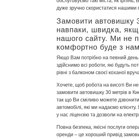
обслуговуємо такі міста, як Ірпінь,
дуже зручно скористатися нашими 
Замовити автовишку 30
навпаки, швидка, якщ
нашого сайту. Ми не 
комфортно буде з нам
Якщо Вам потрібно на певний день з
здійснимо всі роботи, які будуть п
рівні з балконом своєї коханої вруч
Хочете, щоб робота на висоті Ви н
замовити автовишку 30 метрів в Києв
так що Ви сміливо можете дзвонити
автомобілі, які ми надаємо клієнту
у нас ліцензію та дозволи на електр
Повна безпека, якісні послуги опе
оренди – це хороший привід замов