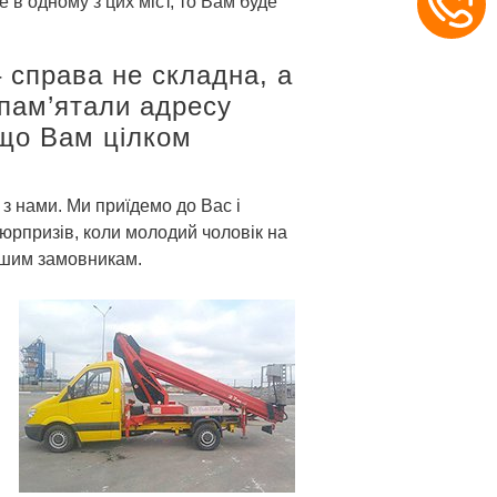
 в одному з цих міст, то Вам буде
– справа не складна, а
апам’ятали адресу
 що Вам цілком
з нами. Ми приїдемо до Вас і
 сюрпризів, коли молодий чоловік на
 нашим замовникам.