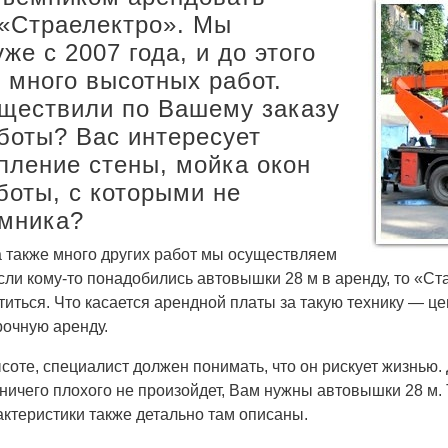
 «Страелектро». Мы
е с 2007 года, и до этого
 много высотных работ.
уществили по Вашему заказу
боты? Вас интересует
пление стены, мойка окон
боты, с которыми не
емника?
 также много других работ мы осуществляем
сли кому-то понадобились автовышки 28 м в аренду, то «С
титься. Что касается арендной платы за такую технику — це
рочную аренду.
оте, специалист должен понимать, что он рискует жизнью. 
 ничего плохого не произойдет, Вам нужны автовышки 28 м
актеристики также детально там описаны.