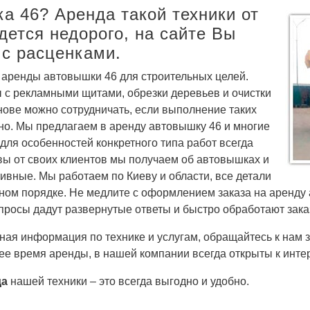
а 46? Аренда такой техники от
ется недорого, на сайте Вы
 с расценками.
 аренды автовышки 46 для строительных целей.
ы с рекламными щитами, обрезки деревьев и очистки
снове можно сотрудничать, если выполнение таких
но. Мы предлагаем в аренду автовышку 46 и многие
 для особенностей конкретного типа работ всегда
ы от своих клиентов мы получаем об автовышках и
ивные. Мы работаем по Киеву и области, все детали
ном порядке. Не медлите с оформлением заказа на аренду
просы дадут развернутые ответы и быстро обработают зака
ая информация по технике и услугам, обращайтесь к нам з
ее время аренды, в нашей компании всегда открыты к инте
да
нашей техники – это всегда выгодно и удобно.