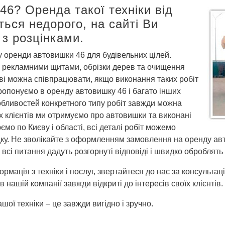
46? Оренда такої техніки від
ться недорого, на сайті Ви
з розцінками.
у оренди автовишки 46 для будівельних цілей.
 з рекламними щитами, обрізки дерев та очищення
нові можна співпрацювати, якщо виконання таких робіт
ропонуємо в оренду автовишку 46 і багато інших
собливостей конкретного типу робіт завжди можна
оїх клієнтів ми отримуємо про автовишки та виконані
мо по Києву і області, всі деталі робіт можемо
у. Не зволікайте з оформленням замовлення на оренду авт
 всі питання дадуть розгорнуті відповіді і швидко оброблят
мація з техніки і послуг, звертайтеся до нас за консультац
в нашій компанії завжди відкриті до інтересів своїх клієнтів.
шої техніки – це завжди вигідно і зручно.