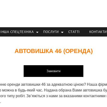
ІНША СПЕЦТЕХНІКА
ПОСЛУГИ
СТАТТІ
КОНТАКТИ
АВТОВИШКА 46 (ОРЕНДА)
Замовити
анню оренди автовишки 46 за адекватною ціною? Наша фірма
ею можна в будь-який час. Надана обрана Вами автовишка бу
ого типу робіт. Зв’яжіться з нами за вказаними контактним
.